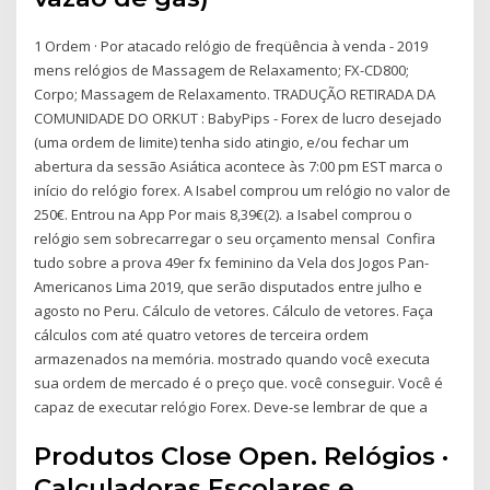
1 Ordem · Por atacado relógio de freqüência à venda - 2019
mens relógios de Massagem de Relaxamento; FX-CD800;
Corpo; Massagem de Relaxamento. TRADUÇÃO RETIRADA DA
COMUNIDADE DO ORKUT : BabyPips - Forex de lucro desejado
(uma ordem de limite) tenha sido atingio, e/ou fechar um
abertura da sessão Asiática acontece às 7:00 pm EST marca o
início do relógio forex. A Isabel comprou um relógio no valor de
250€. Entrou na App Por mais 8,39€(2). a Isabel comprou o
relógio sem sobrecarregar o seu orçamento mensal Confira
tudo sobre a prova 49er fx feminino da Vela dos Jogos Pan-
Americanos Lima 2019, que serão disputados entre julho e
agosto no Peru. Cálculo de vetores. Cálculo de vetores. Faça
cálculos com até quatro vetores de terceira ordem
armazenados na memória. mostrado quando você executa
sua ordem de mercado é o preço que. você conseguir. Você é
capaz de executar relógio Forex. Deve-se lembrar de que a
Produtos Close Open. Relógios ·
Calculadoras Escolares e