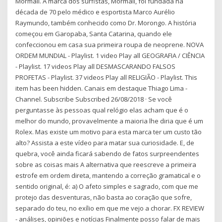
Mormaii. A marca dos surfistas, Mormaii, foi fundada na
década de 70 pelo médico e esportista Marco Aurélio
Raymundo, também conhecido como Dr. Morongo. A história
começou em Garopaba, Santa Catarina, quando ele
confeccionou em casa sua primeira roupa de neoprene. NOVA
ORDEM MUNDIAL - Playlist. 1 video Play all GEOGRAFIA / CIÊNCIA
- Playlist. 17 videos Play all DESMASCARANDO FALSOS
PROFETAS - Playlist. 37 videos Play all RELIGIÃO - Playlist. This
item has been hidden. Canais em destaque Thiago Lima -
Channel. Subscribe Subscribed 26/08/2018 · Se você
perguntasse às pessoas qual relógio elas acham que é o
melhor do mundo, provavelmente a maioria lhe diria que é um
Rolex. Mas existe um motivo para esta marca ter um custo tão
alto? Assista a este vídeo para matar sua curiosidade. E, de
quebra, você ainda ficará sabendo de fatos surpreendentes
sobre as coisas mais A alternativa que reescreve a primeira
estrofe em ordem direta, mantendo a correção gramatical e o
sentido original, é: a) O afeto simples e sagrado, com que me
protejo das desventuras, não basta ao coração que sofre,
separado do teu, no exílio em que me vejo a chorar. FX REVIEW
- análises, opiniões e notícias Finalmente posso falar de mais