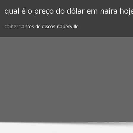
Skip
qual é o preço do dólar em naira hoj
to
content
comerciantes de discos naperville