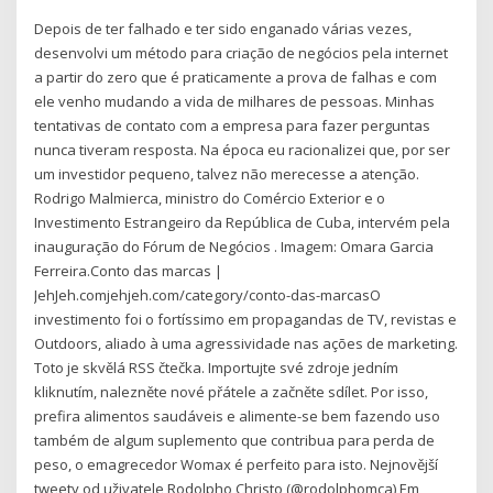
Depois de ter falhado e ter sido enganado várias vezes,
desenvolvi um método para criação de negócios pela internet
a partir do zero que é praticamente a prova de falhas e com
ele venho mudando a vida de milhares de pessoas. Minhas
tentativas de contato com a empresa para fazer perguntas
nunca tiveram resposta. Na época eu racionalizei que, por ser
um investidor pequeno, talvez não merecesse a atenção.
Rodrigo Malmierca, ministro do Comércio Exterior e o
Investimento Estrangeiro da República de Cuba, intervém pela
inauguração do Fórum de Negócios . Imagem: Omara Garcia
Ferreira.Conto das marcas |
JehJeh.comjehjeh.com/category/conto-das-marcasO
investimento foi o fortíssimo em propagandas de TV, revistas e
Outdoors, aliado à uma agressividade nas ações de marketing.
Toto je skvělá RSS čtečka. Importujte své zdroje jedním
kliknutím, nalezněte nové přátele a začněte sdílet. Por isso,
prefira alimentos saudáveis e alimente-se bem fazendo uso
também de algum suplemento que contribua para perda de
peso, o emagrecedor Womax é perfeito para isto. Nejnovější
tweety od uživatele Rodolpho Christo (@rodolphomca) Em