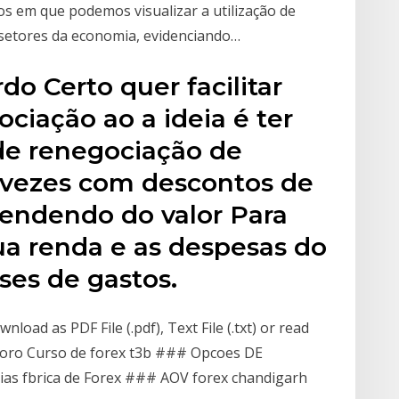
s em que podemos visualizar a utilização de
setores da economia, evidenciando…
do Certo quer facilitar
ciação ao a ideia é ter
de renegociação de
6 vezes com descontos de
pendendo do valor Para
sua renda e as despesas do
es de gastos.
oad as PDF File (.pdf), Text File (.txt) or read
o Moro Curso de forex t3b ### Opcoes DE
as fbrica de Forex ### AOV forex chandigarh