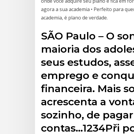
onde você adquire seu plano e fica em fo
agora a sua academia • Perfeito para que
academia, é plano de verdade.
SÃO Paulo – O so
maioria dos adole
seus estudos, as
emprego e conqui
financeira. Mais s
acrescenta a vont
sozinho, de pagar
contas…1234Při po