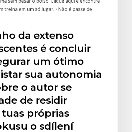
rma sem pesar o bolso. Clique aqui e encontre
m treina em um só lugar. • Não é passe de
nho da extenso
scentes é concluir
segurar um ótimo
star sua autonomia
obre o autor se
ade de residir
 tuas próprias
kusu o sdílení