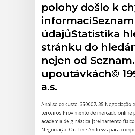
polohy došlo k c
informacíSezna
údajůStatistika h
stránku do hledán
nejen od Seznam.c
upoutávkách© 19
a.s.
Análise de custo. 350007. 35 Negociação 
terceiros Provimento de mercado online 
academia de ginástica [treinamento físic
Negociação On-Line Andrews para compra