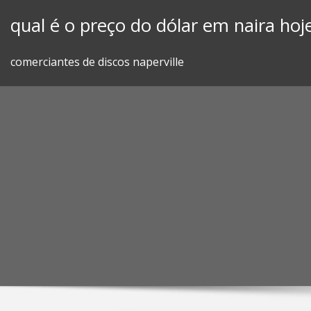
Skip
qual é o preço do dólar em naira hoj
to
content
comerciantes de discos naperville