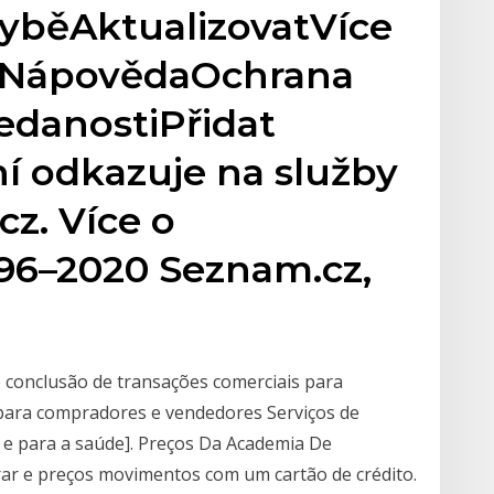
hyběAktualizovatVíce
mNápovědaOchrana
ledanostiPřidat
í odkazuje na služby
z. Více o
96–2020 Seznam.cz,
e conclusão de transações comerciais para
para compradores e vendedores Serviços de
o e para a saúde]. Preços Da Academia De
r e preços movimentos com um cartão de crédito.