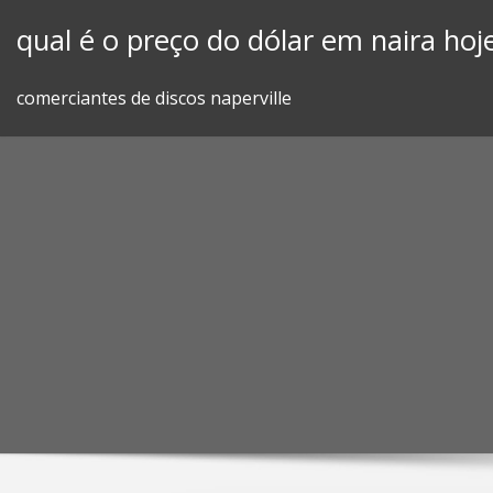
Skip
qual é o preço do dólar em naira hoj
to
content
comerciantes de discos naperville