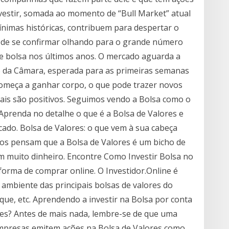
investir, somada ao momento de “Bull Market” atual
mínimas históricas, contribuem para despertar o
pode se confirmar olhando para o grande número
e bolsa nos últimos anos. O mercado aguarda a
o da Câmara, esperada para as primeiras semanas
começa a ganhar corpo, o que pode trazer novos
ais são positivos. Seguimos vendo a Bolsa como o
. Aprenda no detalhe o que é a Bolsa de Valores e
ado. Bolsa de Valores: o que vem à sua cabeça
os pensam que a Bolsa de Valores é um bicho de
m muito dinheiro. Encontre Como Investir Bolsa no
forma de comprar online. O Investidor.Online é
ambiente das principais bolsas de valores do
e, etc. Aprendendo a investir na Bolsa por conta
es? Antes de mais nada, lembre-se de que uma
mpresas emitem ações na Bolsa de Valores como