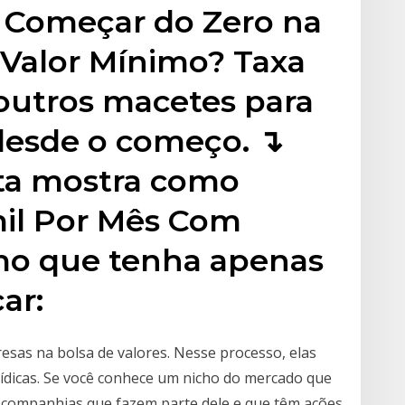
o Começar do Zero na
 Valor Mínimo? Taxa
outros macetes para
 desde o começo. ↴
ita mostra como
mil Por Mês Com
mo que tenha apenas
ar:
resas na bolsa de valores. Nesse processo, elas
rídicas. Se você conhece um nicho do mercado que
s companhias que fazem parte dele e que têm ações