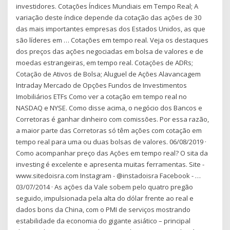
investidores. Cotações Índices Mundiais em Tempo Real; A
variação deste índice depende da cotação das ações de 30
das mais importantes empresas dos Estados Unidos, as que
são líderes em … Cotações em tempo real. Veja os destaques
dos preços das ações negociadas em bolsa de valores e de
moedas estrangeiras, em tempo real. Cotações de ADRs;
Cotação de Ativos de Bolsa; Aluguel de Ações Alavancagem
Intraday Mercado de Opções Fundos de Investimentos
Imobiliários ETFs Como ver a cotação em tempo real no
NASDAQ e NYSE. Como disse acima, o negócio dos Bancos e
Corretoras é ganhar dinheiro com comissões. Por essa razão,
a maior parte das Corretoras só têm ações com cotação em
tempo real para uma ou duas bolsas de valores. 06/08/2019 ·
Como acompanhar preço das Ações em tempo real? O sita da
investing é excelente e apresenta muitas ferramentas. Site -
www.sitedoisra.com Instagram - @instadoisra Facebook - …
03/07/2014 · As ações da Vale sobem pelo quatro pregão
seguido, impulsionada pela alta do dólar frente ao real e
dados bons da China, com o PMI de serviços mostrando
estabilidade da economia do gigante asiático – principal