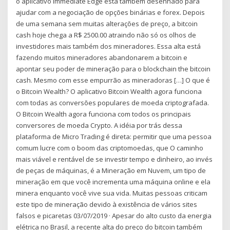
o aplicativo Immediate Edge está também desenhado para
ajudar com a negociação de opções binárias e forex. Depois
de uma semana sem muitas alterações de preço, a bitcoin
cash hoje chega a R$ 2500.00 atraindo não só os olhos de
investidores mais também dos mineradores. Essa alta está
fazendo muitos mineradores abandonarem a bitcoin e
apontar seu poder de mineração para o blockchain the bitcoin
cash. Mesmo com esse empurrão as mineradoras […] O que é
o Bitcoin Wealth? O aplicativo Bitcoin Wealth agora funciona
com todas as conversões populares de moeda criptografada.
O Bitcoin Wealth agora funciona com todos os principais
conversores de moeda Crypto. A idéia por trás dessa
plataforma de Micro Trading é direta: permitir que uma pessoa
comum lucre com o boom das criptomoedas, que O caminho
mais viável e rentável de se investir tempo e dinheiro, ao invés
de peças de máquinas, é a Mineração em Nuvem, um tipo de
mineração em que você incrementa uma máquina online e ela
minera enquanto você vive sua vida. Muitas pessoas criticam
este tipo de mineração devido à existência de vários sites
falsos e picaretas 03/07/2019 · Apesar do alto custo da energia
elétrica no Brasil, a recente alta do preço do bitcoin também