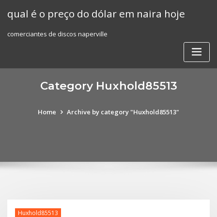
Skip
qual é o preço do dólar em naira hoje
to
content
comerciantes de discos naperville
Category Huxhold85513
Home
Archive by category "Huxhold85513"
Huxhold85513