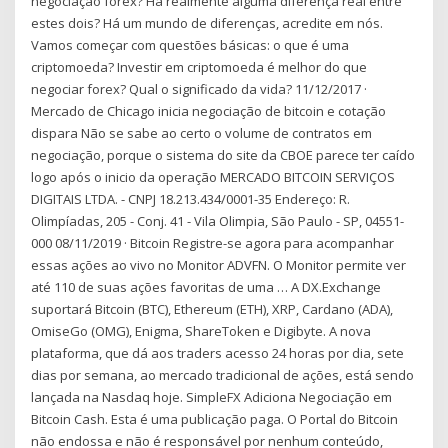
negociação forex? Há realmente alguma diferença real entre
estes dois? Há um mundo de diferenças, acredite em nós.
Vamos começar com questões básicas: o que é uma
criptomoeda? Investir em criptomoeda é melhor do que
negociar forex? Qual o significado da vida? 11/12/2017 ·
Mercado de Chicago inicia negociação de bitcoin e cotação
dispara Não se sabe ao certo o volume de contratos em
negociação, porque o sistema do site da CBOE parece ter caído
logo após o inicio da operação MERCADO BITCOIN SERVIÇOS
DIGITAIS LTDA. - CNPJ 18.213.434/0001-35 Endereço: R.
Olimpíadas, 205 - Conj. 41 - Vila Olimpia, São Paulo - SP, 04551-
000 08/11/2019 · Bitcoin Registre-se agora para acompanhar
essas ações ao vivo no Monitor ADVFN. O Monitor permite ver
até 110 de suas ações favoritas de uma … A DX.Exchange
suportará Bitcoin (BTC), Ethereum (ETH), XRP, Cardano (ADA),
OmiseGo (OMG), Enigma, ShareToken e Digibyte. A nova
plataforma, que dá aos traders acesso 24 horas por dia, sete
dias por semana, ao mercado tradicional de ações, está sendo
lançada na Nasdaq hoje. SimpleFX Adiciona Negociação em
Bitcoin Cash. Esta é uma publicação paga. O Portal do Bitcoin
não endossa e não é responsável por nenhum conteúdo,