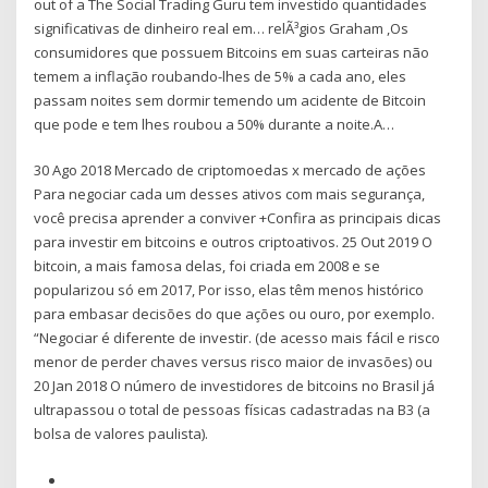
out of a The Social Trading Guru tem investido quantidades
significativas de dinheiro real em… relÃ³gios Graham ,Os
consumidores que possuem Bitcoins em suas carteiras não
temem a inflação roubando-lhes de 5% a cada ano, eles
passam noites sem dormir temendo um acidente de Bitcoin
que pode e tem lhes roubou a 50% durante a noite.A…
30 Ago 2018 Mercado de criptomoedas x mercado de ações
Para negociar cada um desses ativos com mais segurança,
você precisa aprender a conviver +Confira as principais dicas
para investir em bitcoins e outros criptoativos. 25 Out 2019 O
bitcoin, a mais famosa delas, foi criada em 2008 e se
popularizou só em 2017, Por isso, elas têm menos histórico
para embasar decisões do que ações ou ouro, por exemplo.
“Negociar é diferente de investir. (de acesso mais fácil e risco
menor de perder chaves versus risco maior de invasões) ou
20 Jan 2018 O número de investidores de bitcoins no Brasil já
ultrapassou o total de pessoas físicas cadastradas na B3 (a
bolsa de valores paulista).