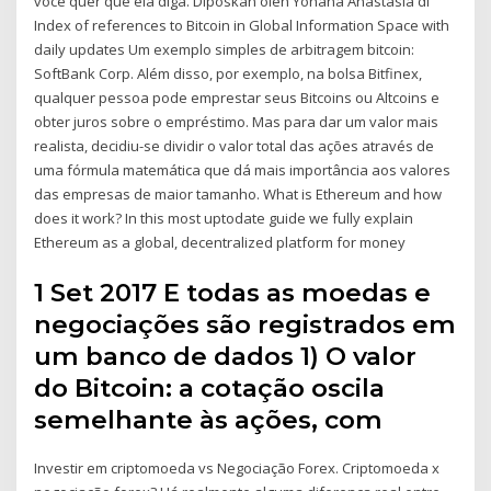
você quer que ela diga. Diposkan oleh Yohana Anastasia di
Index of references to Bitcoin in Global Information Space with
daily updates Um exemplo simples de arbitragem bitcoin:
SoftBank Corp. Além disso, por exemplo, na bolsa Bitfinex,
qualquer pessoa pode emprestar seus Bitcoins ou Altcoins e
obter juros sobre o empréstimo. Mas para dar um valor mais
realista, decidiu-se dividir o valor total das ações através de
uma fórmula matemática que dá mais importância aos valores
das empresas de maior tamanho. What is Ethereum and how
does it work? In this most uptodate guide we fully explain
Ethereum as a global, decentralized platform for money
1 Set 2017 E todas as moedas e
negociações são registrados em
um banco de dados 1) O valor
do Bitcoin: a cotação oscila
semelhante às ações, com
Investir em criptomoeda vs Negociação Forex. Criptomoeda x