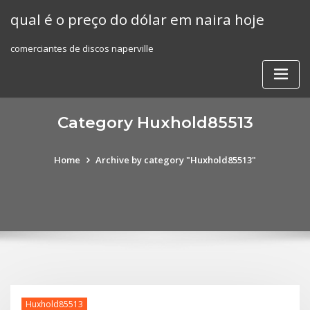
Skip
qual é o preço do dólar em naira hoje
to
content
comerciantes de discos naperville
Category Huxhold85513
Home
Archive by category "Huxhold85513"
Huxhold85513