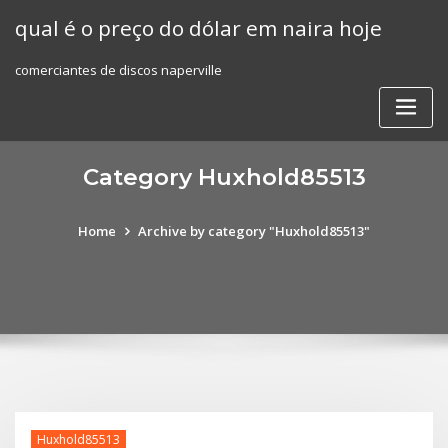
Skip
qual é o preço do dólar em naira hoje
to
content
comerciantes de discos naperville
Category Huxhold85513
Home
Archive by category "Huxhold85513"
Huxhold85513