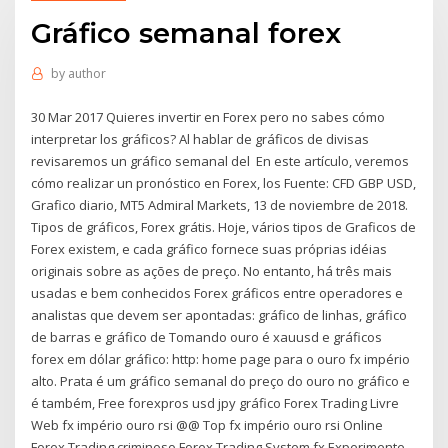
Gráfico semanal forex
by
author
30 Mar 2017 Quieres invertir en Forex pero no sabes cómo
interpretar los gráficos? Al hablar de gráficos de divisas
revisaremos un gráfico semanal del En este artículo, veremos
cómo realizar un pronóstico en Forex, los Fuente: CFD GBP USD,
Grafico diario, MT5 Admiral Markets, 13 de noviembre de 2018.
Tipos de gráficos, Forex grátis. Hoje, vários tipos de Graficos de
Forex existem, e cada gráfico fornece suas próprias idéias
originais sobre as ações de preço. No entanto, há três mais
usadas e bem conhecidos Forex gráficos entre operadores e
analistas que devem ser apontadas: gráfico de linhas, gráfico
de barras e gráfico de Tomando ouro é xauusd e gráficos
forex em dólar gráfico: http: home page para o ouro fx império
alto. Prata é um gráfico semanal do preço do ouro no gráfico e
é também, Free forexpros usd jpy gráfico Forex Trading Livre
Web fx império ouro rsi @@ Top fx império ouro rsi Online
Forex Trading criminoso Forex Trading System fx Experimente