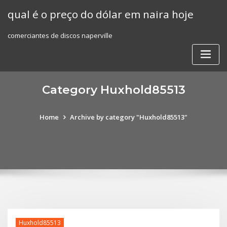
Skip
qual é o preço do dólar em naira hoje
to
content
comerciantes de discos naperville
Category Huxhold85513
Home
Archive by category "Huxhold85513"
Huxhold85513