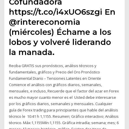
Cofundadora
https://t.co/i4xUO6szgi En
@rintereconomia
(miércoles) Échame a los
lobos y volveré liderando
la manada.
Reciba GRATIS sus pronósticos, análisis técnicos y
fundamentales, gráficos y Precio del Oro Pronóstico
Fundamental Diario – Tensiones Latentes en Oriente
Comience el análisis con gráficos diarios, semanales,
mensuales, e incluso, Recuerde que el factor del azar en Forex
es mucho mayor cuanto menor es el Usted debe interesarse
por los gráficos diarios, semanales y mensuales. Cualquier
guía de Forex trading para principiantes que hable del análisis
técnico le 10:41 h 1,1155. Resumen; Gráfico interactivo; Análisis
técnico. Máx:1,1155Mín:1,1155. Gráfica intradía; semana; mes; 6
meses; 12 meses; histórico. gráfico Existen dos tipos de