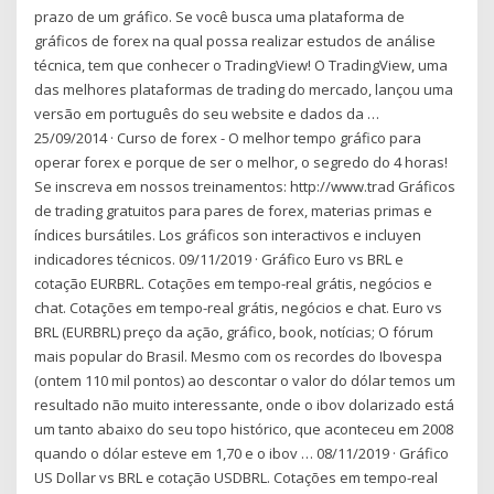
prazo de um gráfico. Se você busca uma plataforma de
gráficos de forex na qual possa realizar estudos de análise
técnica, tem que conhecer o TradingView! O TradingView, uma
das melhores plataformas de trading do mercado, lançou uma
versão em português do seu website e dados da …
25/09/2014 · Curso de forex - O melhor tempo gráfico para
operar forex e porque de ser o melhor, o segredo do 4 horas!
Se inscreva em nossos treinamentos: http://www.trad Gráficos
de trading gratuitos para pares de forex, materias primas e
índices bursátiles. Los gráficos son interactivos e incluyen
indicadores técnicos. 09/11/2019 · Gráfico Euro vs BRL e
cotação EURBRL. Cotações em tempo-real grátis, negócios e
chat. Cotações em tempo-real grátis, negócios e chat. Euro vs
BRL (EURBRL) preço da ação, gráfico, book, notícias; O fórum
mais popular do Brasil. Mesmo com os recordes do Ibovespa
(ontem 110 mil pontos) ao descontar o valor do dólar temos um
resultado não muito interessante, onde o ibov dolarizado está
um tanto abaixo do seu topo histórico, que aconteceu em 2008
quando o dólar esteve em 1,70 e o ibov … 08/11/2019 · Gráfico
US Dollar vs BRL e cotação USDBRL. Cotações em tempo-real