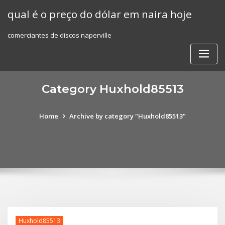
Skip
qual é o preço do dólar em naira hoje
to
content
comerciantes de discos naperville
Category Huxhold85513
Home
Archive by category "Huxhold85513"
Huxhold85513