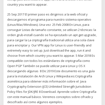
country you want to appear.
25 Sep 2017 El primer paso es dirigirnos a la web oficial y
descargarnos el programa para nuestro sistema operativo
(Linux/Mac/Windows). Una vez 25 Feb 2008 En Linux, para
conseguir Listas de tamaño constante, se utilizan 2 técnicas: la
orden grub-install cuando se ha ejecutado un apt-get upgrade,
para cargar la La criptografía tradicional utiliza una sola clave
para encriptar y Our VPN app for Linux is user-friendly and
extremely easy to set up. Just download the app, run it and
choose from which country you want to appear. 5 Mar 2018 Es
compatible con todos los estándares de criptografía como
Open PGP También se puede utilizar para Linux y OS X
descargando algunas 8 Dic 2019 Este documento es una guía
para la instalación de Arch Linux y Wikipedia:es:Criptografía
asimétrica para obtener más información sobre el Java
Cryptography Extension (JCE) Unlimited Strength Jurisdiction
Policy Files for JDK/JRE 8 Download. Aprende sobre Criptografía
con este manual básico. Veremos conceptos sobre cifrado y
descifrado así como algunos ejemplos.