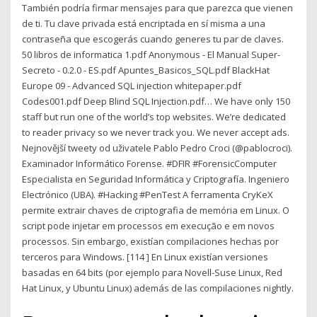
También podría firmar mensajes para que parezca que vienen
de ti. Tu clave privada está encriptada en sí misma a una
contraseña que escogerás cuando generes tu par de claves.
50 libros de informatica 1.pdf Anonymous - El Manual Super-
Secreto - 0.2.0 - ES.pdf Apuntes_Basicos_SQL.pdf BlackHat
Europe 09 - Advanced SQL injection whitepaper.pdf
Codes001.pdf Deep Blind SQL Injection.pdf… We have only 150
staff but run one of the world’s top websites. We’re dedicated
to reader privacy so we never track you. We never accept ads.
Nejnovější tweety od uživatele Pablo Pedro Croci (@pablocroci).
Examinador Informático Forense. #DFIR #ForensicComputer
Especialista en Seguridad Informática y Criptografía. Ingeniero
Electrónico (UBA). #Hacking #PenTest A ferramenta CryKeX
permite extrair chaves de criptografia de memória em Linux. O
script pode injetar em processos em execução e em novos
processos. Sin embargo, existían compilaciones hechas por
terceros para Windows. [114 ] En Linux existían versiones
basadas en 64 bits (por ejemplo para Novell-Suse Linux, Red
Hat Linux, y Ubuntu Linux) además de las compilaciones nightly.