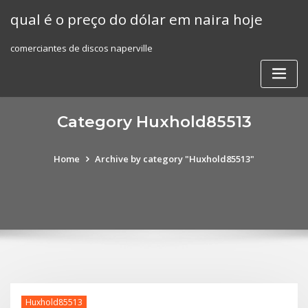
Skip
qual é o preço do dólar em naira hoje
to
content
comerciantes de discos naperville
Category Huxhold85513
Home
Archive by category "Huxhold85513"
Huxhold85513