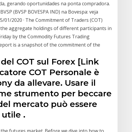
da, gerando oportunidades na ponta compradora.
 .BVSP (BVSP BOVESPA IND) na Bovespa: veja
s 05/01/2020 · The Commitment of Traders (COT)
 the aggregate holdings of different participants in
 Friday by the Commodity Futures Trading
report is a snapshot of the commitment of the
 del COT sul Forex [Link
dicatore COT Personale è
y da allevare. Usare il
ome strumento per beccare
i del mercato può essere
tile .
he futures market. Before we dive into how to