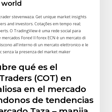
 world
 trader stevenwaza. Get unique market insights
ders and investors. Cotações em tempo real;
xperts. O TradingView é uma rede social para
e mercados Forex! Il forex ECN è un mercato di
iscono all'interno di un mercato elettronico e le
tc senza la presenza del market maker
bre qué es el
raders (COT) en
aliosa en el mercado
ndonos de tendencias
mercado Taza – manija