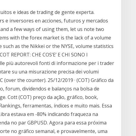
uitos e ideas de trading de gente experta.
rs e inversores en acciones, futuros y mercados
and a few ways of using them, let us note two
ems with the forex market is the lack of a volume
e such as the Nikkei or the NYSE, volume statistics
IL COT REPORT: CHE COS’E’ E CHI SONO I
 più autorevoli fonti di informazione per i trader
ntare su una misurazione precisa dei volumi
 (over the counter). 25/12/2019 · (COT) Gráfico da
o, forum, dividendos e balanços na bolsa de
e. Cott (COT) preço da ação, gráfico, book,
 Rankings, ferramentas, índices e muito mais. Essa
Libra estava em -80% indicando fraqueza na
enda no par GBPUSD. Agora para essa próxima
orte no gráfico semanal, e provavelmente, uma