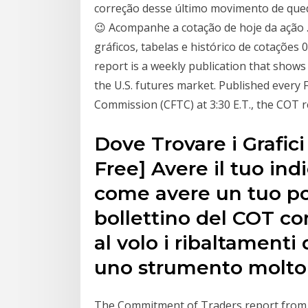
correção desse último movimento de que
😉 Acompanhe a cotação de hoje da ação
gráficos, tabelas e histórico de cotaçõe
report is a weekly publication that shows
the U.S. futures market. Published every
Commission (CFTC) at 3:30 E.T., the COT 
Dove Trovare i Grafici
Free] Avere il tuo in
come avere un tuo pon
bollettino del COT c
al volo i ribaltament
uno strumento molto u
The Commitment of Traders report from t