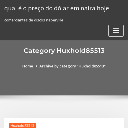
Skip
qual é o preço do dólar em naira hoje
to
content
comerciantes de discos naperville
Category Huxhold85513
Home
Archive by category "Huxhold85513"
Huxhold85513