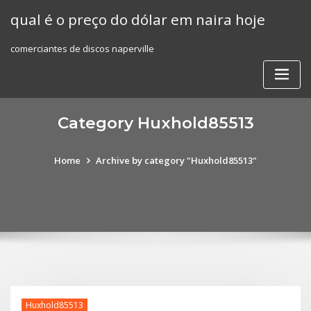
Skip
qual é o preço do dólar em naira hoje
to
content
comerciantes de discos naperville
Category Huxhold85513
Home
Archive by category "Huxhold85513"
Huxhold85513