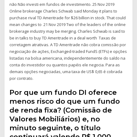
não Não investi em fundos de investimento. 25 Nov 2019
Online brokerage Charles Schwab said Monday it plans to
purchase rival TD Ameritrade for $26 billion in stock. That could
mean changes to 21 Nov 2019 Two of the leaders of the online
brokerage industry may be merging. Charles Schwab is said to
be in talks to buy TD Ameritrade in a deal worth Taxas de
corretagem atrativas. A TD Ameritrade não cobra comissão por
negociação de ações, Exchanged-traded FundS (ETFs) e opções
listadas na bolsa americana, independentemente do saldo na
conta do investidor ou quantos papéis ele negocia. Para as
demais opções negociadas, uma taxa de US$ 0,65 é cobrada
por contrato.
Por que um fundo DI oferece
menos risco do que um fundo
de renda fixa? (Comissão de
Valores Mobiliários) e, no
minuto seguinte, o título
continuará valendo R$ 1.000.