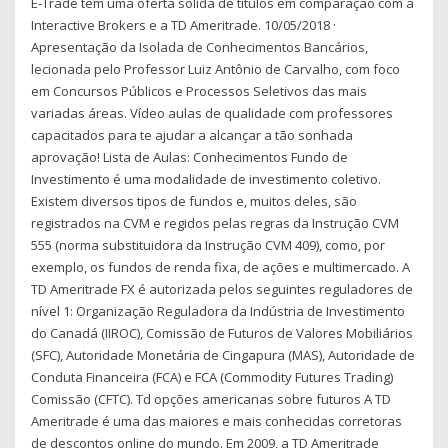
E-Trade tem uma oferta sólida de títulos em comparação com a
Interactive Brokers e a TD Ameritrade. 10/05/2018 ·
Apresentação da Isolada de Conhecimentos Bancários,
lecionada pelo Professor Luiz Antônio de Carvalho, com foco
em Concursos Públicos e Processos Seletivos das mais
variadas áreas. Vídeo aulas de qualidade com professores
capacitados para te ajudar a alcançar a tão sonhada
aprovação! Lista de Aulas: Conhecimentos Fundo de
Investimento é uma modalidade de investimento coletivo.
Existem diversos tipos de fundos e, muitos deles, são
registrados na CVM e regidos pelas regras da Instrução CVM
555 (norma substituidora da Instrução CVM 409), como, por
exemplo, os fundos de renda fixa, de ações e multimercado. A
TD Ameritrade FX é autorizada pelos seguintes reguladores de
nível 1: Organização Reguladora da Indústria de Investimento
do Canadá (IIROC), Comissão de Futuros de Valores Mobiliários
(SFC), Autoridade Monetária de Cingapura (MAS), Autoridade de
Conduta Financeira (FCA) e FCA (Commodity Futures Trading)
Comissão (CFTC). Td opções americanas sobre futuros A TD
Ameritrade é uma das maiores e mais conhecidas corretoras
de descontos online do mundo. Em 2009, a TD Ameritrade