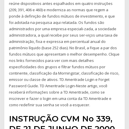
reúne dispositivos antes espalhados em quatro instruções
(209, 391, 406 e 460) e moderniza as normas que regem a
ponde à definição de fundos mútuos de investimento, e que
foi adotada na pesquisa aqui relatada. Os fundos são
administrados por uma empresa especiali-zada, a sociedade
administradora, a qual recebe por seus ser-viços uma taxa de
administração, fixa e expressa em percentual anual do
patrimônio líquido (base 252 dias). No Brasil, a Fique a par dos
fundos mútuos que apresentam o melhor desempenho. Clique
nos links fornecidos para ver com mais detalhes
especificidades dos grupos e filtrar fundos mútuos por
continente, classificação da Morningstar, classificação de risco,
emissor ou classe de ativos. TD Ameritrade Login e Forget
Password Guide. TD Ameritrade Login-Neste artigo, você
receberá informações sobre a TD Ameritrade, como se
inscrever e fazer o login em uma conta da TD Ameritrade e
como redefinir sua senha se você a esquecer.
INSTRUÇÃO CVM No 339,
DE 21 DE JUNHO DE 2000.