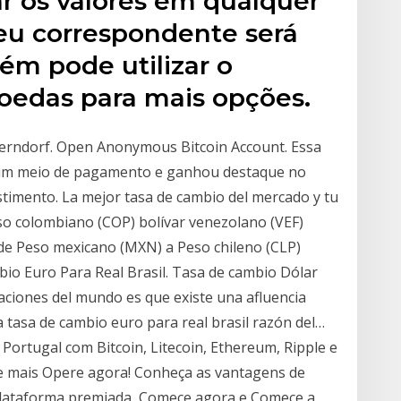
ar os valores em qualquer
eu correspondente será
ém pode utilizar o
oedas para mais opções.
serndorf. Open Anonymous Bitcoin Account. Essa
 um meio de pagamento e ganhou destaque no
timento. La mejor tasa de cambio del mercado y tu
so colombiano (COP) bolívar venezolano (VEF)
 de Peso mexicano (MXN) a Peso chileno (CLP)
io Euro Para Real Brasil. Tasa de cambio Dólar
 naciones del mundo es que existe una afluencia
 a tasa de cambio euro para real brasil razón del…
Portugal com Bitcoin, Litecoin, Ethereum, Ripple e
e mais Opere agora! Conheça as vantagens de
 plataforma premiada, Comece agora e Comece a