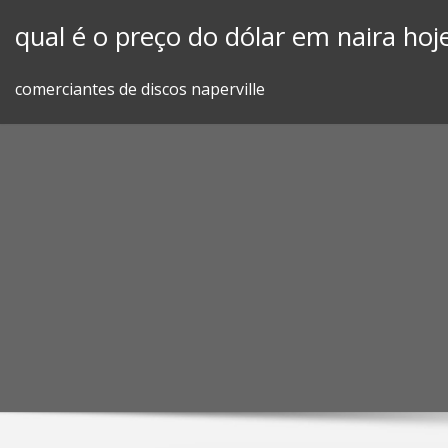
Skip
qual é o preço do dólar em naira hoj
to
content
comerciantes de discos naperville